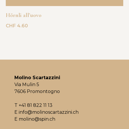
Hörnli all’uovo
CHF
4.60
Molino Scartazzini
Via Mulin 5
7606 Promontogno
T
+41 81 822 11 13
E info@molinoscartazzini.ch
E molino@spin.ch