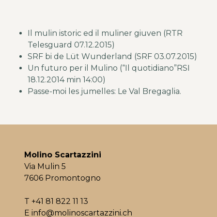
Il mulin istoric ed il muliner giuven (RTR
Telesguard 07.12.2015)
SRF bi de Lüt Wunderland (SRF 03.07.2015)
Un futuro per il Mulino (“Il quotidiano”RSI
18.12.2014 min 14:00)
Passe-moi les jumelles: Le Val Bregaglia.
Molino Scartazzini
Via Mulin 5
7606 Promontogno
T
+41 81 822 11 13
E info@molinoscartazzini.ch